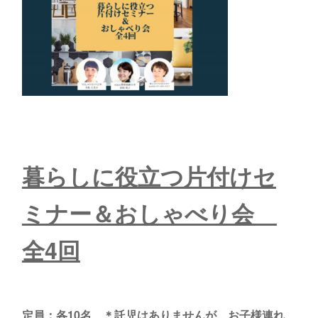
暮らしに役立つ片付けセ
ミナー＆おしゃべり会
全4回
定員：各10名 ＊託児はありませんが、お子様連れ