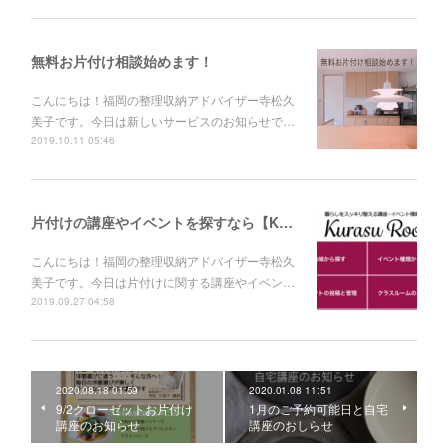
無料お片付け相談始めます！
こんにちは！福岡の整理収納アドバイザー寺松久
美子です。今日は新しいサービスのお知らせで…
2019.10.11 05:46
片付けの講座やイベントを探すなら【KurasuRoom】へ！
こんにちは！福岡の整理収納アドバイザー寺松久
美子です。今日は片付けに関する講座やイベン…
2019.09.27 04:58
2020.08.18 01:59
2020.01.08 11:51
9/2クローゼットお片付け
1月のご予約可能日と自宅
講座のお知らせ
講座のおしらせ