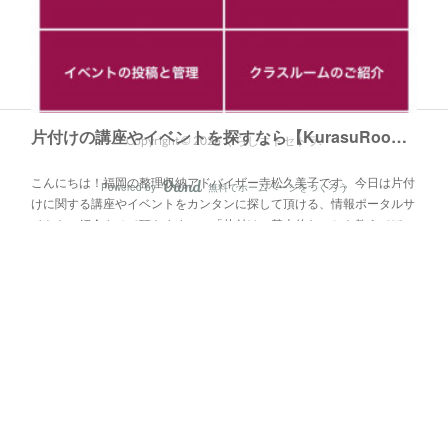
片付けの講座やイベントを探すなら【KurasuRoom】へ！
Copyright ©
2026
くらしエトセトラ
.
こんにちは！福岡の整理収納アドバイザー寺松久美子です。今日は片付
Powered by
無料でホームページをつくろう
AmebaOwnd
けに関する講座やイベントをカンタンに探して頂ける、情報ポータルサ
イトをご紹介させて頂きます。。「片付けの基本的なことを教えてほ…
フォロー